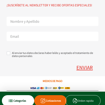
Política de devoluciones
Suscribete al Newsletter
¡SUSCRÍBETE AL NEWSLETTER Y RECIBE OFERTAS ESPECIALES!
Superintendencia de Industria y Comercio
Contáctanos Tel + 57 3224000404
Al enviar tus datos declaras haber leído y aceptado el tratamiento de
datos personales
ENVIAR
MEDIOS DE PAGO
Copyright © 2023 JEN SA. Derechos Reservados. Util.com.co.
Categorías
Cotizaciones
Orden rapida
Xtrategik agencia ecommerce
Tecnología