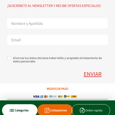
Política de devoluciones
Suscribete al Newsletter
¡SUSCRÍBETE AL NEWSLETTER Y RECIBE OFERTAS ESPECIALES!
Superintendencia de Industria y Comercio
Contáctanos Tel + 57 3224000404
Al enviar tus datos declaras haber leído y aceptado el tratamiento de
datos personales
ENVIAR
MEDIOS DE PAGO
Copyright © 2023 JEN SA. Derechos Reservados. Util.com.co.
Categorías
Cotizaciones
Orden rapida
Xtrategik agencia ecommerce
Tecnología