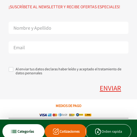
Política de devoluciones
Suscribete al Newsletter
¡SUSCRÍBETE AL NEWSLETTER Y RECIBE OFERTAS ESPECIALES!
Superintendencia de Industria y Comercio
Contáctanos Tel + 57 3224000404
Al enviar tus datos declaras haber leído y aceptado el tratamiento de
datos personales
ENVIAR
MEDIOS DE PAGO
Copyright © 2023 JEN SA. Derechos Reservados. Util.com.co.
Categorías
Cotizaciones
Orden rapida
Xtrategik agencia ecommerce
Tecnología