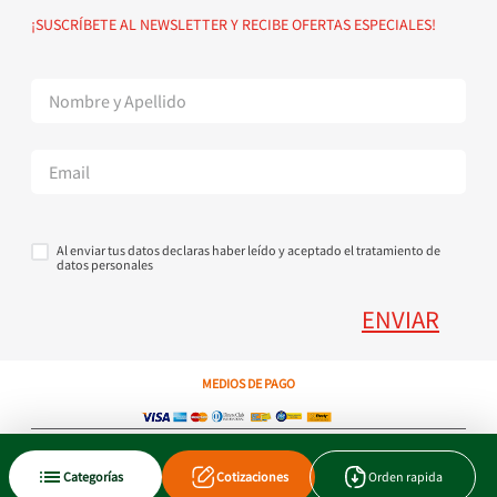
Política de devoluciones
Suscribete al Newsletter
¡SUSCRÍBETE AL NEWSLETTER Y RECIBE OFERTAS ESPECIALES!
Superintendencia de Industria y Comercio
Contáctanos Tel + 57 3224000404
Al enviar tus datos declaras haber leído y aceptado el tratamiento de
datos personales
ENVIAR
MEDIOS DE PAGO
Copyright © 2023 JEN SA. Derechos Reservados. Util.com.co.
Categorías
Cotizaciones
Orden rapida
Xtrategik agencia ecommerce
Tecnología