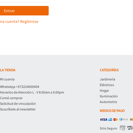
Entrar
una cuenta? Regístrese
LA TIENDA
CATEGORÍAS
Mi cuenta
Jardinería
Eléctricos
WhatsApp +573224000404
Hogar
Horarios de Atención L - V 8:00am a 5:00pm
Iluminación
Comó comprar
Automotriz
Solicitud de vinculación
Suscríbete al newsletter
MEDIOS DE PAGO
Sitio Seguro