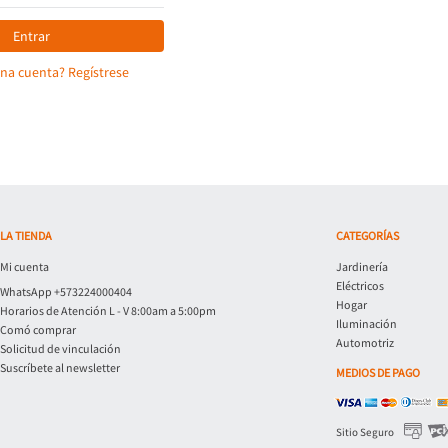
Entrar
una cuenta? Regístrese
LA TIENDA
CATEGORÍAS
Mi cuenta
Jardinería
Eléctricos
WhatsApp +573224000404
Hogar
Horarios de Atención L - V 8:00am a 5:00pm
Iluminación
Comó comprar
Automotriz
Solicitud de vinculación
Suscríbete al newsletter
MEDIOS DE PAGO
Sitio Seguro