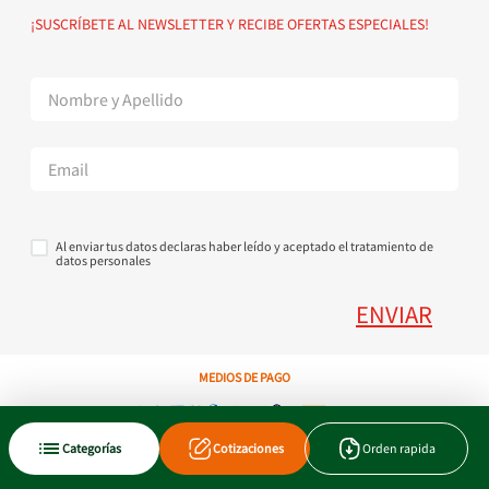
Política de devoluciones
Suscribete al Newsletter
¡SUSCRÍBETE AL NEWSLETTER Y RECIBE OFERTAS ESPECIALES!
Superintendencia de Industria y Comercio
Contáctanos Tel + 57 3224000404
Al enviar tus datos declaras haber leído y aceptado el tratamiento de
datos personales
ENVIAR
MEDIOS DE PAGO
Copyright © 2023 JEN SA. Derechos Reservados. Util.com.co.
Categorías
Cotizaciones
Orden rapida
Xtrategik agencia ecommerce
Tecnología