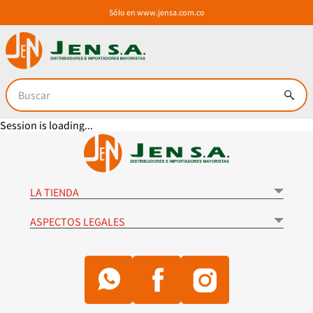
Sólo en
www.jensa.com.co
Buscar
Session is loading...
LA TIENDA
+
Mi cuenta
ASPECTOS LEGALES
+
Contáctanos Dirección: AK 7 #71-21 Bogotá, Colombia 110231
Términos y Condiciones
PQRS +573224000404‬ - administrador@jensa.com.co
Política de tratamiento de datos
Horarios de Atención L - V 8:00am a 5:00pm
Peticiones, quejas y reclamos
Comó comprar
Política de Envío
Solicitud de vinculación