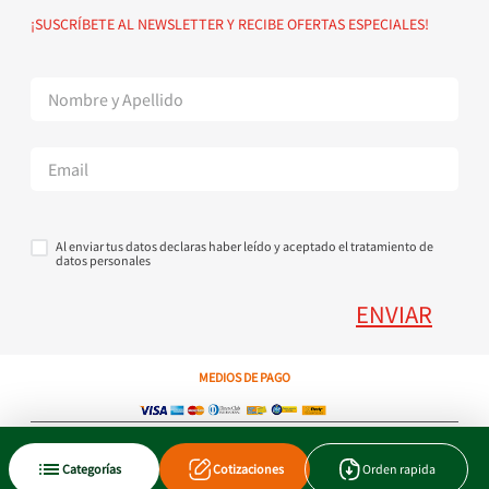
Política de devoluciones
Suscribete al Newsletter
¡SUSCRÍBETE AL NEWSLETTER Y RECIBE OFERTAS ESPECIALES!
Superintendencia de Industria y Comercio
Contáctanos Tel + 57 3224000404
Al enviar tus datos declaras haber leído y aceptado el tratamiento de
datos personales
ENVIAR
MEDIOS DE PAGO
Copyright © 2023 JEN SA. Derechos Reservados. Util.com.co.
Categorías
Cotizaciones
Orden rapida
Xtrategik agencia ecommerce
Tecnología