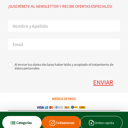
Política de devoluciones
Suscribete al Newsletter
¡SUSCRÍBETE AL NEWSLETTER Y RECIBE OFERTAS ESPECIALES!
Superintendencia de Industria y Comercio
Contáctanos Tel + 57 3224000404
Al enviar tus datos declaras haber leído y aceptado el tratamiento de
datos personales
ENVIAR
MEDIOS DE PAGO
Copyright © 2023 JEN SA. Derechos Reservados. Util.com.co.
Categorías
Cotizaciones
Orden rapida
Xtrategik agencia ecommerce
Tecnología