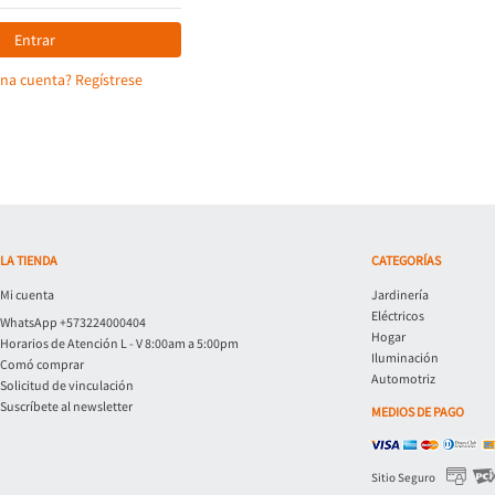
Entrar
una cuenta? Regístrese
LA TIENDA
CATEGORÍAS
Mi cuenta
Jardinería
Eléctricos
WhatsApp +573224000404
Hogar
Horarios de Atención L - V 8:00am a 5:00pm
Iluminación
Comó comprar
Automotriz
Solicitud de vinculación
Suscríbete al newsletter
MEDIOS DE PAGO
Sitio Seguro