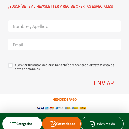
Política de devoluciones
Suscribete al Newsletter
¡SUSCRÍBETE AL NEWSLETTER Y RECIBE OFERTAS ESPECIALES!
Superintendencia de Industria y Comercio
Contáctanos Tel + 57 3224000404
Al enviar tus datos declaras haber leído y aceptado el tratamiento de
datos personales
ENVIAR
MEDIOS DE PAGO
Copyright © 2023 JEN SA. Derechos Reservados. Util.com.co.
Categorías
Cotizaciones
Orden rapida
Xtrategik agencia ecommerce
Tecnología