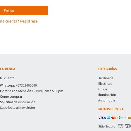
Entrar
una cuenta? Regístrese
LA TIENDA
CATEGORÍAS
Mi cuenta
Jardinería
Eléctricos
WhatsApp +573224000404
Hogar
Horarios de Atención L - V 8:00am a 5:00pm
Iluminación
Comó comprar
Automotriz
Solicitud de vinculación
Suscríbete al newsletter
MEDIOS DE PAGO
Sitio Seguro