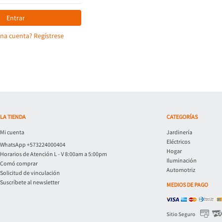
Entrar
una cuenta? Regístrese
LA TIENDA
CATEGORÍAS
Mi cuenta
Jardinería
Eléctricos
WhatsApp +573224000404
Hogar
Horarios de Atención L - V 8:00am a 5:00pm
Iluminación
Comó comprar
Automotriz
Solicitud de vinculación
Suscríbete al newsletter
MEDIOS DE PAGO
Sitio Seguro