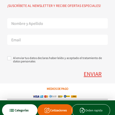
Política de devoluciones
Suscribete al Newsletter
¡SUSCRÍBETE AL NEWSLETTER Y RECIBE OFERTAS ESPECIALES!
Superintendencia de Industria y Comercio
Contáctanos Tel + 57 3224000404
Al enviar tus datos declaras haber leído y aceptado el tratamiento de
datos personales
ENVIAR
MEDIOS DE PAGO
Copyright © 2023 JEN SA. Derechos Reservados. Util.com.co.
Categorías
Cotizaciones
Orden rapida
Xtrategik agencia ecommerce
Tecnología