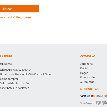
Entrar
una cuenta? Regístrese
LA TIENDA
CATEGORÍAS
Mi cuenta
Jardinería
Eléctricos
WhatsApp +573224000404
Hogar
Horarios de Atención L - V 8:00am a 5:00pm
Iluminación
Comó comprar
Automotriz
Solicitud de vinculación
Suscríbete al newsletter
MEDIOS DE PAGO
Sitio Seguro