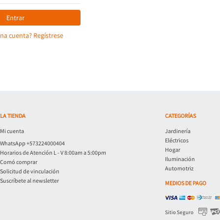
Entrar
una cuenta? Regístrese
LA TIENDA
CATEGORÍAS
Mi cuenta
Jardinería
Eléctricos
WhatsApp +573224000404
Hogar
Horarios de Atención L - V 8:00am a 5:00pm
Iluminación
Comó comprar
Automotriz
Solicitud de vinculación
Suscríbete al newsletter
MEDIOS DE PAGO
Sitio Seguro