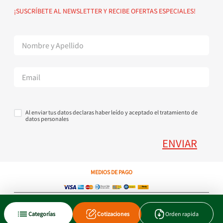
Política de devoluciones
Suscribete al Newsletter
¡SUSCRÍBETE AL NEWSLETTER Y RECIBE OFERTAS ESPECIALES!
Superintendencia de Industria y Comercio
Contáctanos Tel + 57 3224000404
Al enviar tus datos declaras haber leído y aceptado el tratamiento de
datos personales
ENVIAR
MEDIOS DE PAGO
Copyright © 2023 JEN SA. Derechos Reservados. Util.com.co.
Categorías
Cotizaciones
Orden rapida
Xtrategik agencia ecommerce
Tecnología