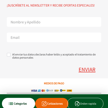
Política de devoluciones
Suscribete al Newsletter
¡SUSCRÍBETE AL NEWSLETTER Y RECIBE OFERTAS ESPECIALES!
Superintendencia de Industria y Comercio
Contáctanos Tel + 57 3224000404
Al enviar tus datos declaras haber leído y aceptado el tratamiento de
datos personales
ENVIAR
MEDIOS DE PAGO
Copyright © 2023 JEN SA. Derechos Reservados. Util.com.co.
Categorías
Cotizaciones
Orden rapida
Xtrategik agencia ecommerce
Tecnología