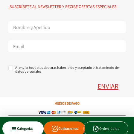
Política de devoluciones
Suscribete al Newsletter
¡SUSCRÍBETE AL NEWSLETTER Y RECIBE OFERTAS ESPECIALES!
Superintendencia de Industria y Comercio
Contáctanos Tel + 57 3224000404
Al enviar tus datos declaras haber leído y aceptado el tratamiento de
datos personales
ENVIAR
MEDIOS DE PAGO
Copyright © 2023 JEN SA. Derechos Reservados. Util.com.co.
Categorías
Cotizaciones
Orden rapida
Xtrategik agencia ecommerce
Tecnología