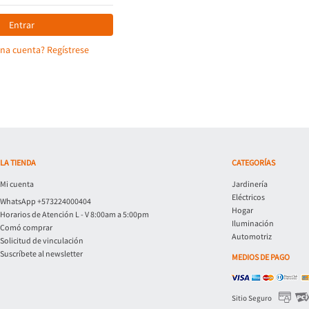
Entrar
una cuenta? Regístrese
LA TIENDA
CATEGORÍAS
Mi cuenta
Jardinería
Eléctricos
WhatsApp +573224000404
Hogar
Horarios de Atención L - V 8:00am a 5:00pm
Iluminación
Comó comprar
Automotriz
Solicitud de vinculación
Suscríbete al newsletter
MEDIOS DE PAGO
Sitio Seguro