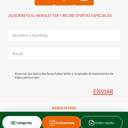
Política de Envío
Solicitud de vinculación
Política de devoluciones
Suscribete al Newsletter
¡SUSCRÍBETE AL NEWSLETTER Y RECIBE OFERTAS ESPECIALES!
Superintendencia de Industria y Comercio
Contáctanos Tel + 57 3224000404
Al enviar tus datos declaras haber leído y aceptado el tratamiento de
datos personales
ENVIAR
MEDIOS DE PAGO
Categorías
Cotizaciones
Orden rapida
Copyright © 2023 JEN SA. Derechos Reservados. Util.com.co.